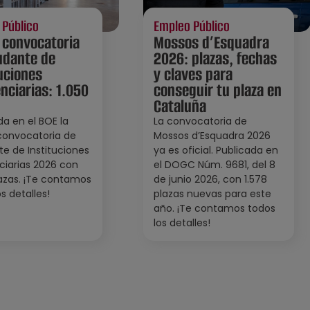
 Público
Empleo Público
 convocatoria
Mossos d’Esquadra
udante de
2026: plazas, fechas
uciones
y claves para
nciarias: 1.050
conseguir tu plaza en
Cataluña
da en el BOE la
La convocatoria de
convocatoria de
Mossos d’Esquadra 2026
e de Instituciones
ya es oficial. Publicada en
ciarias 2026 con
el DOGC Núm. 9681, del 8
lazas. ¡Te contamos
de junio 2026, con 1.578
s detalles!
plazas nuevas para este
año. ¡Te contamos todos
los detalles!