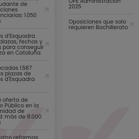
OPE Administración
udante de
2025
uciones
nciarias: 1.050
s
Oposiciones que solo
requieren Bachillerato
s d’Esquadra
plazas, fechas y
s para conseguir
aza en Cataluña
cadas 1.587
s plazas de
s d'Esquadra
 oferta de
o Público en la
nidad de
d: más de 8.000
s
uatro reformas