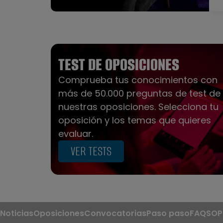
TEST DE OPOSICIONES
Comprueba tus conocimientos con
más de 50.000 preguntas de test de
nuestras oposiciones. Selecciona tu
oposición y los temas que quieres
evaluar.
VER TESTS
Noticias
Oposiciones
Convocatorias
Paso paso
FAQS
OP