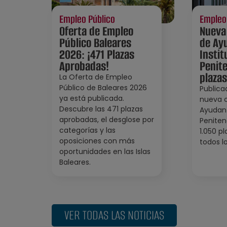
Empleo Público
Empleo
Oferta de Empleo
Nueva
Público Baleares
de Ay
2026: ¡471 Plazas
Instit
Aprobadas!
Penite
plazas
La Oferta de Empleo
Público de Baleares 2026
Publica
ya está publicada.
nueva 
Descubre las 471 plazas
Ayudant
aprobadas, el desglose por
Peniten
categorías y las
1.050 p
oposiciones con más
todos lo
oportunidades en las Islas
Baleares.
VER TODAS LAS NOTICIAS