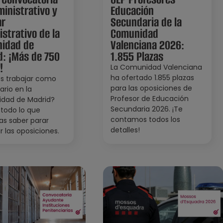
inistrativo y
Educación
ar
Secundaria de la
strativo de la
Comunidad
idad de
Valenciana 2026:
d: ¡Más de 750
1.855 Plazas
!
La Comunidad Valenciana
ha ofertado 1.855 plazas
s trabajar como
para las oposiciones de
ario en la
Profesor de Educación
dad de Madrid?
Secundaria 2026. ¡Te
todo lo que
contamos todos los
as saber parar
detalles!
r las oposiciones.