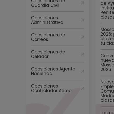
Oposiciones de
de Ay
Guardia Civil
Instit
Penite
plaza
Oposiciones
Administrativo
Mosso
2026: 
Oposiciones de
clave
Correos
tu pl
Oposiciones de
Convo
Celador
nueva
Mosso
Oposiciones Agente
2026
Hacienda
Nueva
Oposiciones
Emple
Controlador Aéreo
Comu
Madri
plaza
Las c