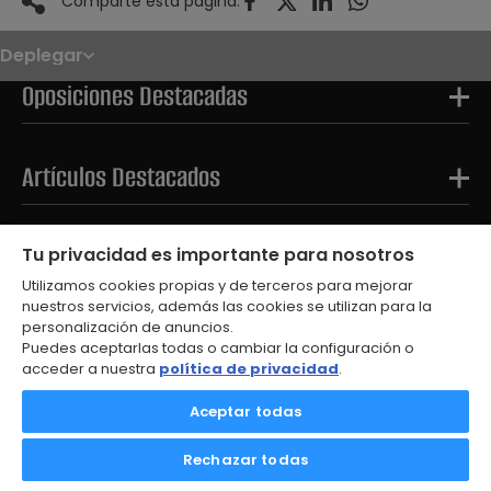
Comparte ésta página:
Deplegar
Noticias
Oposiciones
Oposiciones Destacadas
Convocatorias
Paso paso
FAQS
OPE 2026
Artículos Destacados
Tests Destacados
Tu privacidad es importante para nosotros
Utilizamos cookies propias y de terceros para mejorar
nuestros servicios, además las cookies se utilizan para la
personalización de anuncios.
Puedes aceptarlas todas o cambiar la configuración o
acceder a nuestra
política de privacidad
.
© 2026
Aceptar todas
Aviso Legal
Política de Privacidad
Rechazar todas
Política de Cookies
Contacto