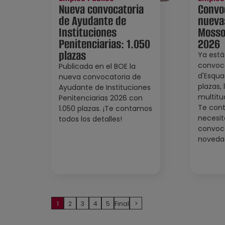
Nueva convocatoria
Convo
de Ayudante de
nueva
Instituciones
Mosso
Penitenciarias: 1.050
2026
plazas
Ya está
convoc
Publicada en el BOE la
d'Esqua
nueva convocatoria de
plazas,
Ayudante de Instituciones
multitu
Penitenciarias 2026 con
Te con
1.050 plazas. ¡Te contamos
necesit
todos los detalles!
convoca
novedad
1
2
3
4
5
Final
>