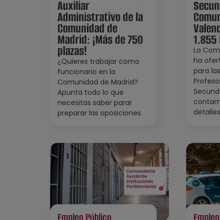
Auxiliar
Secund
Administrativo de la
Comun
Comunidad de
Valen
Madrid: ¡Más de 750
1.855 
plazas!
La Com
ha ofer
¿Quieres trabajar como
para la
funcionario en la
Profeso
Comunidad de Madrid?
Secunda
Apunta todo lo que
contam
necesitas saber parar
detalles
preparar las oposiciones.
Empleo Público
Empleo