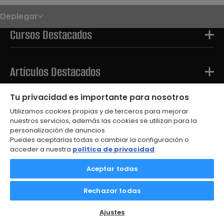
Deplegar
Noticias
Oposiciones
Cursos Destacados
Convocatorias
Paso paso
FAQS
OPE 2026
Artículos Destacados
Tu privacidad es importante para nosotros
Tests Destacados
Utilizamos cookies propias y de terceros para mejorar
nuestros servicios, además las cookies se utilizan para la
personalización de anuncios.
Puedes aceptarlas todas o cambiar la configuración o
acceder a nuestra
política de privacidad
.
Aceptar todas
© 2026
Aviso Legal
Rechazar todas
Política de Privacidad
Política de Cookies
Contacto
Ajustes
SOLICITA INFORMACIÓN
Ajustes de cookies