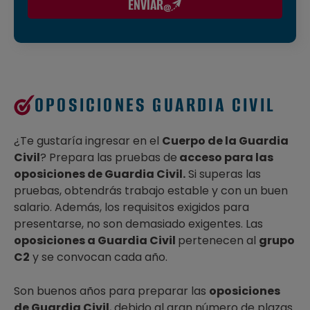
ENVIAR
nuestra
política de privacidad
.
OPOSICIONES GUARDIA CIVIL
¿Te gustaría ingresar en el
Cuerpo de la Guardia
Civil
? Prepara las pruebas de
acceso para las
oposiciones de Guardia Civil
.
Si superas las
pruebas, obtendrás trabajo estable y con un buen
salario. Además, los requisitos exigidos para
presentarse, no son demasiado exigentes. Las
oposiciones a Guardia Civil
pertenecen al
grupo
C2
y se convocan cada año.
Son buenos años para preparar las
oposiciones
de Guardia Civil
, debido al gran número de plazas