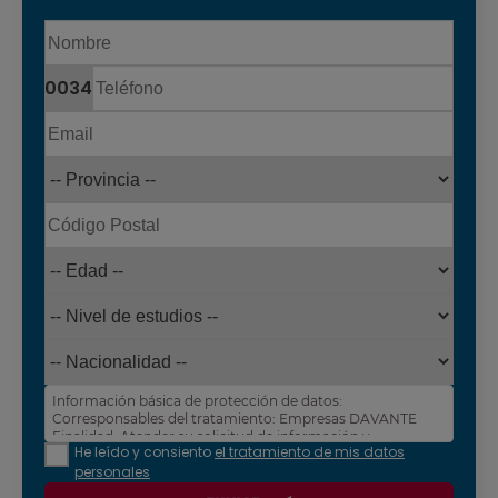
0034
Información básica de protección de datos:
Corresponsables del tratamiento: Empresas DAVANTE
Finalidad: Atender su solicitud de información y
He leído y consiento
el tratamiento de mis datos
prospección comercial
personales
Derechos: Puede acceder, rectificar y suprimir sus
datos, así como otros derechos tal y como se explica en