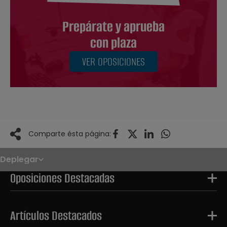
Prepárate y aprueba
con plaza
VER OPOSICIONES
Comparte ésta página:
Deplegar
Noticias
Oposiciones
Oposiciones Destacadas
Convocatorias
Paso paso
FAQS
OPE 2026
Artículos Destacados