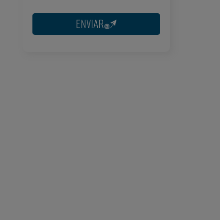
suprimir sus datos, así como otros
derechos tal y como se explica en
nuestra
política de privacidad
.
ENVIAR