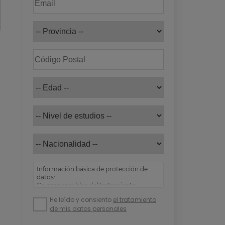
Información básica de protección de
datos:
Corresponsables del tratamiento:
Empresas DAVANTE
He leído y consiento
el tratamiento
Finalidad: Atender su solicitud de
de mis datos personales
información y prospección comercial
Derechos: Puede acceder, rectificar y