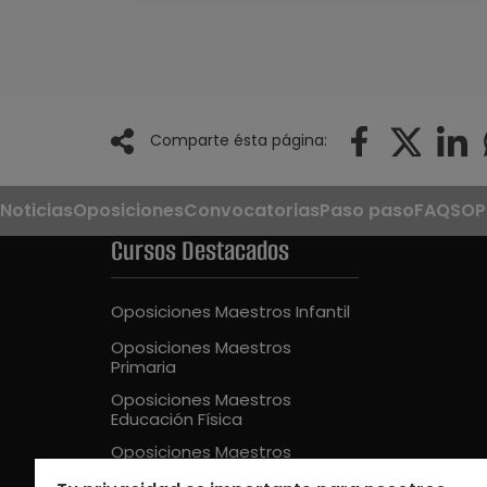
Comparte ésta página:
Noticias
Oposiciones
Convocatorias
Paso paso
FAQS
OP
Cursos Destacados
Oposiciones Maestros Infantil
Oposiciones Maestros
Primaria
Oposiciones Maestros
Educación Física
Oposiciones Maestros
Audición y Lenguaje