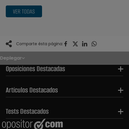
VER TODAS
Comparte ésta página:
Deplegar
Noticias
Oposiciones
Oposiciones Destacadas
Convocatorias
Paso paso
FAQS
OPE 2026
Artículos Destacados
Tests Destacados