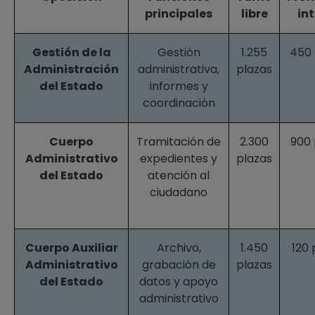
principales
libre
in
Gestión de la
Gestión
1.255
450 
Administración
administrativa,
plazas
del Estado
informes y
coordinación
Cuerpo
Tramitación de
2.300
900 
Administrativo
expedientes y
plazas
del Estado
atención al
ciudadano
Cuerpo Auxiliar
Archivo,
1.450
120 
Administrativo
grabación de
plazas
del Estado
datos y apoyo
administrativo