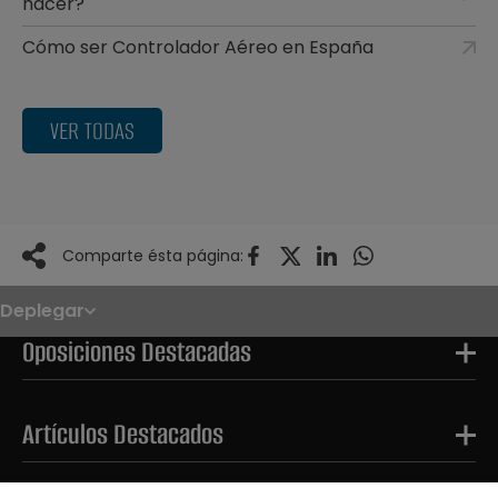
hacer?
Cómo ser Controlador Aéreo en España
VER TODAS
Comparte ésta página:
Deplegar
Noticias
Oposiciones
Oposiciones Destacadas
Convocatorias
Paso paso
FAQS
OPE 2026
Artículos Destacados