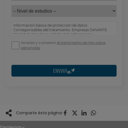
Información básica de protección de datos:
Corresponsables del tratamiento: Empresas DAVANTE
Finalidad: Atender su solicitud de información y
prospección comercial
He leído y consiento
el tratamiento de mis datos
Derechos: Puede acceder, rectificar y suprimir sus
personales
datos, así como otros derechos tal y como se explica en
nuestra
política de privacidad
.
ENVIAR
Comparte ésta página:
Deplegar