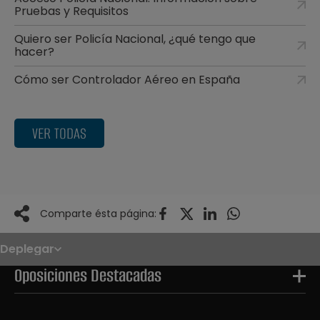
Pruebas y Requisitos
Quiero ser Policía Nacional, ¿qué tengo que
hacer?
Cómo ser Controlador Aéreo en España
VER TODAS
Comparte ésta página:
Deplegar
Noticias
Oposiciones
Oposiciones Destacadas
Convocatorias
Paso paso
FAQS
OPE 2026