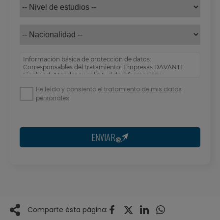
Información básica de protección de datos:
Corresponsables del tratamiento: Empresas DAVANTE
Finalidad: Atender su solicitud de información y
prospección comercial
He leído y consiento
el tratamiento de mis datos
Derechos: Puede acceder, rectificar y suprimir sus
personales
datos, así como otros derechos tal y como se explica en
nuestra
política de privacidad
.
ENVIAR
Comparte ésta página: