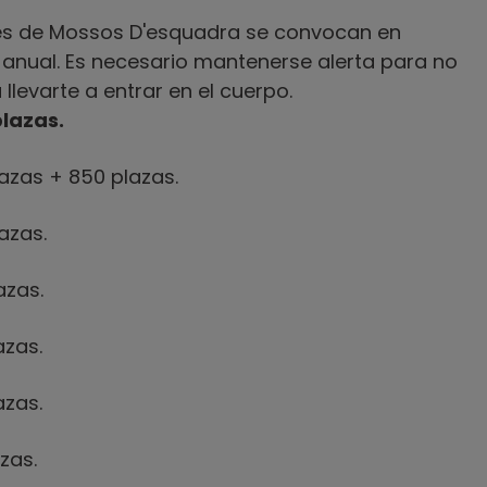
nes de Mossos D'esquadra se convocan en
 anual. Es necesario mantenerse alerta para no
levarte a entrar en el cuerpo.
lazas.
lazas + 850 plazas.
lazas.
azas.
azas.
azas.
azas.