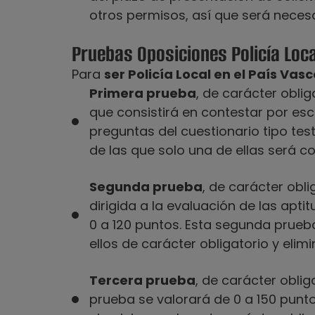
otros permisos, así que será necesa
Pruebas Oposiciones Policía Loc
Para
ser Policía Local en el País Vasc
Primera prueba
, de carácter obli
que consis­tirá en contestar por esc
preguntas del cuestionario tipo tes
de las que solo una de ellas será co
Segunda prueba
, de carácter obli
dirigida a la eva­luación de las apt
0 a 120 puntos. Esta segunda prueb
ellos de carácter obligatorio y elimi
Tercera prueba
, de carácter oblig
prueba se valorará de 0 a 150 punt