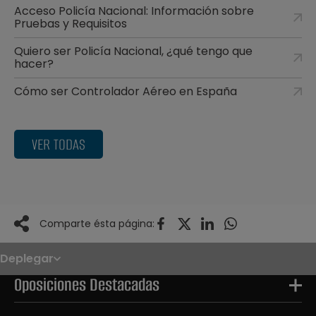
Acceso Policía Nacional: Información sobre
Pruebas y Requisitos
Quiero ser Policía Nacional, ¿qué tengo que
hacer?
Cómo ser Controlador Aéreo en España
VER TODAS
Comparte ésta página:
Deplegar
Noticias
Oposiciones
Oposiciones Destacadas
Convocatorias
Paso paso
FAQS