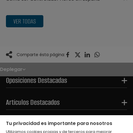
VER TODAS
Comparte ésta página:
Deplegar
Noticias
Oposiciones
Oposiciones Destacadas
Convocatorias
Paso paso
FAQS
OPE 2026
Artículos Destacados
Tests Destacados
Tu privacidad es importante para nosotros
Utilizamos cookies propias y de terceros para mejorar