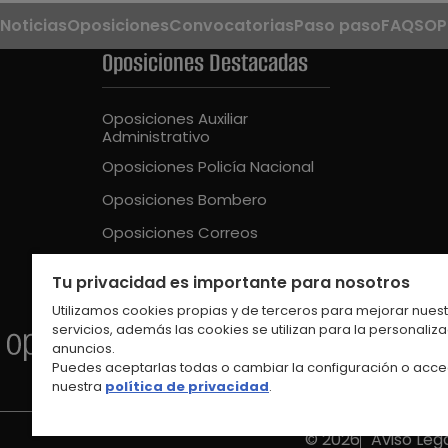
Noticias
Oposiciones
Convocatorias
Paso paso
FAQS
OP
Oposiciones Destacadas
Oposiciones Auxiliar
Administrativo
Oposiciones Policía Nacional
Oposiciones Bombero
Oposiciones Correos
Oposiciones Guardia Civil
Tu privacidad es importante para nosotros
Oposiciones Educación Intantil
Utilizamos cookies propias y de terceros para mejorar nues
servicios, además las cookies se utilizan para la personaliz
anuncios.
Puedes aceptarlas todas o cambiar la configuración o acce
nuestra
política de privacidad
.
© 2026
Aviso Leg