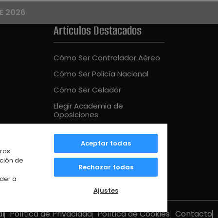
E 2026
Artículos Destacados
Cómo Ser Controlador Aéreo
Cómo Ser Policía Nacional
Cómo Ser Celador
Elegir Academia de
Oposiciones
Cómo Ser Bombero
Aceptar todas
Mejor Academia Oposiciones
tros
UE
ación de
Rechazar todas
der a
Ajustes
al
Política de Privacidad
Política de Cookies
Contacto