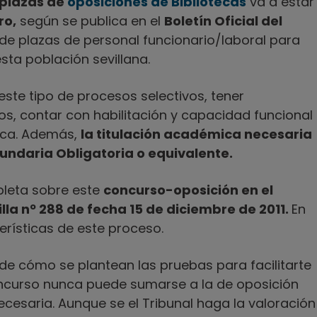
 plazas de
oposiciones de Bibliotecas
va a estar
ro,
según se publica en el
Boletín Oficial del
de plazas de personal funcionario/laboral para
esta población sevillana.
este tipo de procesos selectivos, tener
s, contar con habilitación y capacidad funcional
ica. Además,
la titulación académica necesaria
undaria Obligatoria o equivalente.
pleta sobre este
concurso-oposición en el
villa nº 288 de fecha 15 de diciembre de 2011.
En
erísticas de este proceso.
e cómo se plantean las pruebas para facilitarte
concurso nunca puede sumarse a la de oposición
cesaria. Aunque se el Tribunal haga la valoración