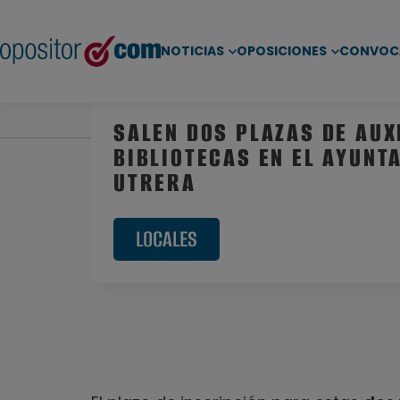
NOTICIAS
OPOSICIONES
CONVOC
Inicio
/
Noticias
/
Oposiciones Locales
/ Salen dos 
SALEN DOS PLAZAS DE AUX
BIBLIOTECAS EN EL AYUNT
UTRERA
LOCALES