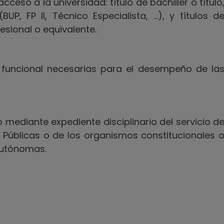
cceso a la universidad: título de bachiller o título
UP, FP II, Técnico Especialista, …), y títulos d
esional o equivalente.
y funcional necesarias para el desempeño de la
 mediante expediente disciplinario del servicio d
 Públicas o de los organismos constitucionales 
Autónomas.