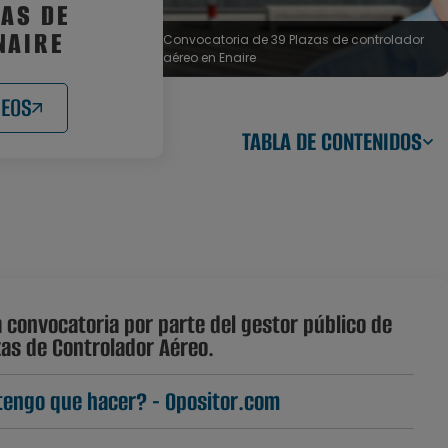
ZAS DE
NAIRE
Convocatoria de 39 Plazas de controlador
aéreo en Enaire
REOS
TABLA DE CONTENIDOS
 convocatoria por parte del gestor público de
zas de Controlador Aéreo.
 tengo que hacer? - Opositor.com