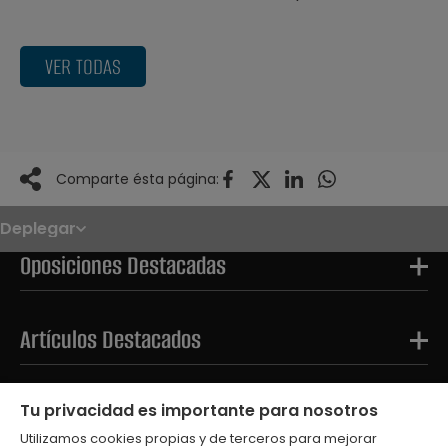
VER TODAS
Comparte ésta página:
Deplegar
Noticias
Oposiciones
Oposiciones Destacadas
Convocatorias
Paso paso
FAQS
OPE 2026
Artículos Destacados
Tests Destacados
Tu privacidad es importante para nosotros
Utilizamos cookies propias y de terceros para mejorar