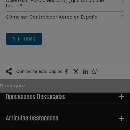
Quiero ser Policía Nacional, ¿qué tengo que
hacer?
Cómo ser Controlador Aéreo en España
VER TODAS
Comparte ésta página:
Deplegar
Noticias
Oposiciones
Oposiciones Destacadas
Convocatorias
Paso paso
FAQS
OPE 2026
Artículos Destacados