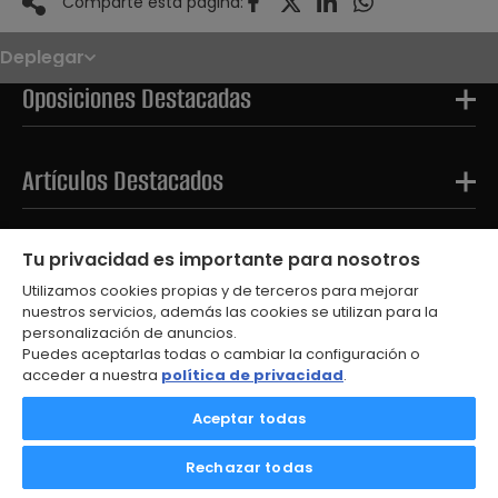
Comparte ésta página:
Deplegar
Noticias
Oposiciones
Oposiciones Destacadas
Convocatorias
Paso paso
FAQS
OPE 2026
Artículos Destacados
Tests Destacados
Tu privacidad es importante para nosotros
Utilizamos cookies propias y de terceros para mejorar
nuestros servicios, además las cookies se utilizan para la
personalización de anuncios.
Puedes aceptarlas todas o cambiar la configuración o
acceder a nuestra
política de privacidad
.
© 2026
Aceptar todas
Aviso Legal
Política de Privacidad
Rechazar todas
Política de Cookies
Contacto