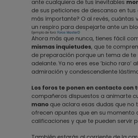
ante cualquiera de tus inevitables
mom
de sus peticiones de descanso en tus 
más importante? O al revés, cuántas 
un respiro para despejarte ante un bl
Ejemplo de foro:
Foros MasterD
Ahora más que nunca, tienes fácil co
mismas inquietudes
, que te compre
de preparación porque un tema de te 
adelante. Ya no eres ese ’bicho raro’
admiración y condescendiente lástima
Los foros te ponen en contacto con 
compañeros dispuestos a animarte c
mano
que aclara esas dudas que no t
ofrecen apuntes que en su momento a
calificaciones y que te pueden servir 
También estarás al corriente de la ca