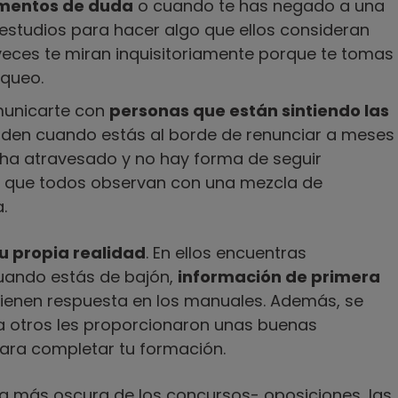
entos de duda
o cuando te has negado a una
estudios para hacer algo que ellos consideran
veces te miran inquisitoriamente porque te tomas
oqueo.
municarte con
personas que están sintiendo las
nden cuando estás al borde de renunciar a meses
ha atravesado y no hay forma de seguir
 al que todos observan con una mezcla de
.
tu propia realidad
. En ellos encuentras
uando estás de bajón,
información de primera
ienen respuesta en los manuales. Además, se
 otros les proporcionaron unas buenas
para completar tu formación.
ra más oscura de los concursos- oposiciones, las