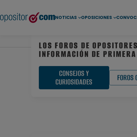
NOTICIAS
OPOSICIONES
CONVOC
Inicio
/
Noticias
/
Consejos para Opositar
/ Los for
LOS FOROS DE OPOSITORE
INFORMACIÓN DE PRIMERA
CONSEJOS Y
FOROS 
CURIOSIDADES