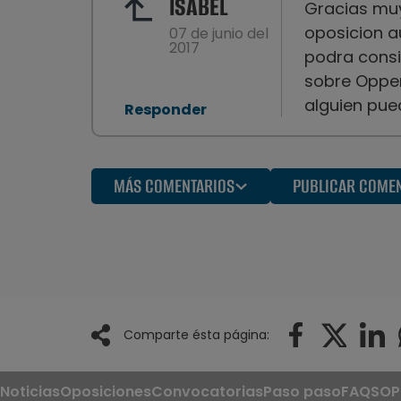
ISABEL
Gracias muy
oposicion a
07 de junio del
2017
podra consi
sobre Oppen
alguien pu
Responder
MÁS COMENTARIOS
PUBLICAR COME
Comparte ésta página:
Noticias
Oposiciones
Convocatorias
Paso paso
FAQS
OP