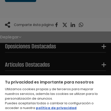
Comparte ésta página:
Deplegar
Noticias
Oposiciones
Oposiciones Destacadas
Convocatorias
Paso paso
FAQS
OPE 2026
Artículos Destacados
Tests Destacados
Tu privacidad es importante para nosotros
Utilizamos cookies propias y de terceros para mejorar
nuestros servicios, además las cookies se utilizan para la
personalización de anuncios.
Puedes aceptarlas todas o cambiar la configuración o
acceder a nuestra
política de privacidad
.