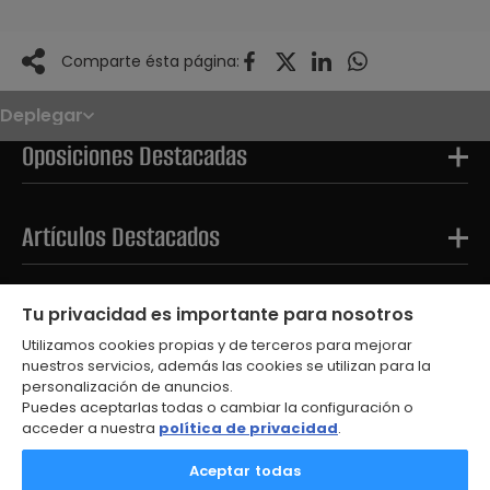
Comparte ésta página:
Deplegar
Noticias
Oposiciones
Oposiciones Destacadas
Convocatorias
Paso paso
FAQS
OPE 2026
Artículos Destacados
Tests Destacados
Tu privacidad es importante para nosotros
Utilizamos cookies propias y de terceros para mejorar
nuestros servicios, además las cookies se utilizan para la
personalización de anuncios.
Puedes aceptarlas todas o cambiar la configuración o
acceder a nuestra
política de privacidad
.
© 2026
Aceptar todas