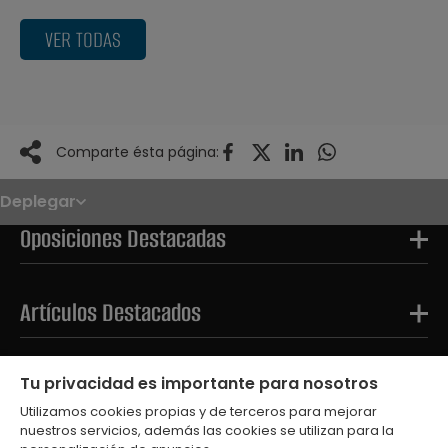
VER TODAS
Comparte ésta página:
Deplegar
Noticias
Oposiciones
Oposiciones Destacadas
Convocatorias
Paso paso
FAQS
OPE 2026
Artículos Destacados
Tests Destacados
Tu privacidad es importante para nosotros
Utilizamos cookies propias y de terceros para mejorar
nuestros servicios, además las cookies se utilizan para la