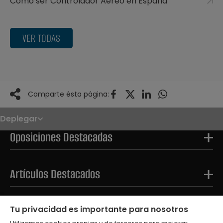
Cómo ser Controlador Aéreo en España
VER TODAS
Comparte ésta página:
Deplegar
Noticias
Oposiciones
Oposiciones Destacadas
Convocatorias
Paso paso
FAQS
OPE 2026
Artículos Destacados
Tests Destacados
Tu privacidad es importante para nosotros