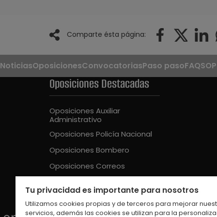
Comparte ésta página:
Noticias
Oposiciones
Convocatorias
Paso paso
FAQS
OP
Oposiciones Destacadas
Oposiciones Auxiliar
Administrativo
Oposiciones Policía Nacional
Oposiciones Bombero
Oposiciones Correos
Oposiciones Guardia Civil
Tu privacidad es importante para nosotros
Oposiciones Educación Intantil
Utilizamos cookies propias y de terceros para mejorar nues
servicios, además las cookies se utilizan para la personaliz