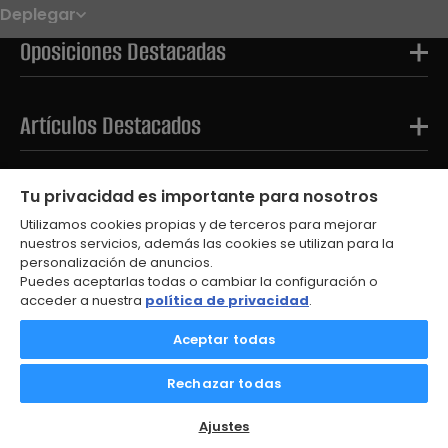
Deplegar
Noticias
Oposiciones
Oposiciones Destacadas
Convocatorias
Paso paso
FAQS
OPE 2026
Artículos Destacados
Tests Destacados
Tu privacidad es importante para nosotros
Utilizamos cookies propias y de terceros para mejorar
nuestros servicios, además las cookies se utilizan para la
personalización de anuncios.
Puedes aceptarlas todas o cambiar la configuración o
acceder a nuestra
política de privacidad
.
© 2026
Aceptar todas
Aviso Legal
Política de Privacidad
Rechazar todas
Política de Cookies
Contacto
Ajustes de cookies
Ajustes