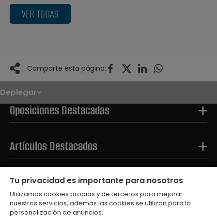
VER TODAS
Comparte ésta página:
Deplegar
Noticias
Oposiciones
Oposiciones Destacadas
Convocatorias
Paso paso
FAQS
OPE 2026
Artículos Destacados
Tests Destacados
Tu privacidad es importante para nosotros
Utilizamos cookies propias y de terceros para mejorar
nuestros servicios, además las cookies se utilizan para la
personalización de anuncios.