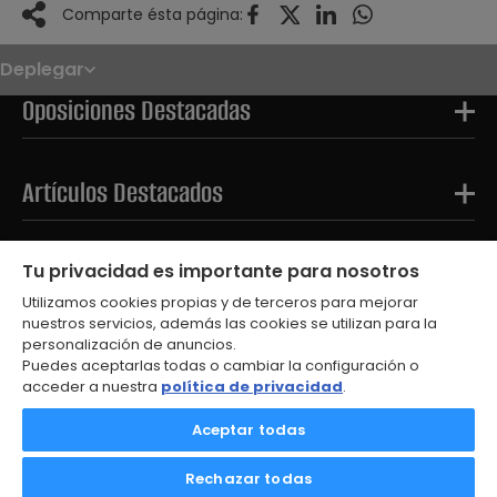
Comparte ésta página:
Deplegar
Noticias
Oposiciones
Oposiciones Destacadas
Convocatorias
Paso paso
FAQS
OPE 2026
Artículos Destacados
Tests Destacados
Tu privacidad es importante para nosotros
Utilizamos cookies propias y de terceros para mejorar
nuestros servicios, además las cookies se utilizan para la
personalización de anuncios.
Puedes aceptarlas todas o cambiar la configuración o
acceder a nuestra
política de privacidad
.
© 2026
Aceptar todas
Aviso Legal
Política de Privacidad
Rechazar todas
Política de Cookies