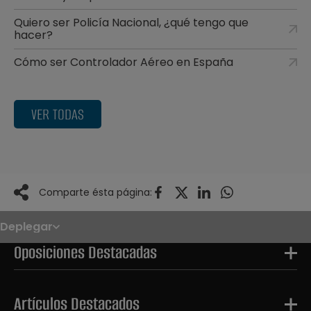
Quiero ser Policía Nacional, ¿qué tengo que
hacer?
Cómo ser Controlador Aéreo en España
VER TODAS
Comparte ésta página:
Deplegar
Noticias
Oposiciones
Oposiciones Destacadas
Convocatorias
Paso paso
FAQS
OPE 2026
Artículos Destacados