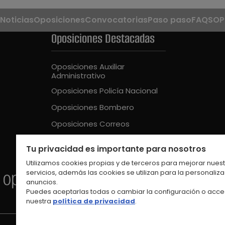
Noticias
Oposiciones
Convocatorias
Paso paso
FAQS
OP
Oposiciones Destacadas
Oposiciones Auxiliar
Administrativo
Oposiciones Policía Nacional
Oposiciones Bombero
Oposiciones Correos
Oposiciones Guardia Civil
Tu privacidad es importante para nosotros
Oposiciones Educación Intantil
Utilizamos cookies propias y de terceros para mejorar nues
servicios, además las cookies se utilizan para la personaliz
anuncios.
Puedes aceptarlas todas o cambiar la configuración o acce
nuestra
política de privacidad
.