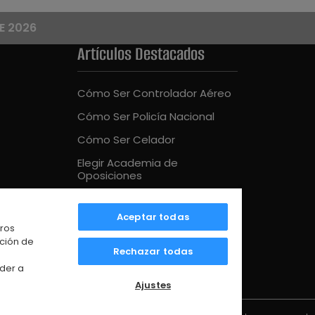
E 2026
Artículos Destacados
Cómo Ser Controlador Aéreo
Cómo Ser Policía Nacional
Cómo Ser Celador
Elegir Academia de
Oposiciones
Cómo Ser Bombero
Aceptar todas
Mejor Academia Oposiciones
tros
UE
ación de
Rechazar todas
der a
Ajustes