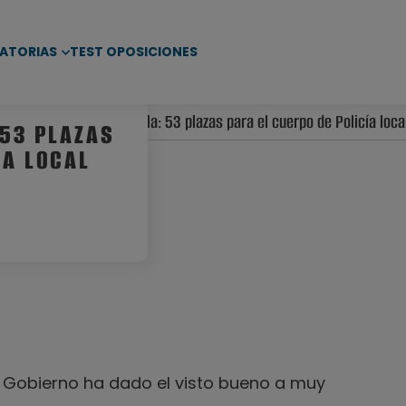
ATORIAS
TEST OPOSICIONES
d
/ Oposiciones en Sevilla: 53 plazas para el cuerpo de Policía loca
 53 PLAZAS
ÍA LOCAL
e Gobierno ha dado el visto bueno a muy