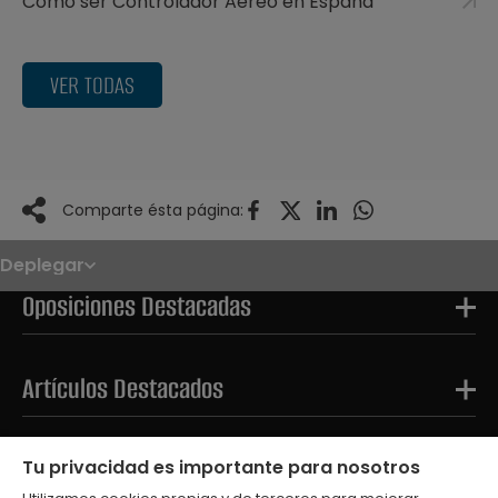
Cómo ser Controlador Aéreo en España
VER TODAS
Comparte ésta página:
Deplegar
Noticias
Oposiciones
Oposiciones Destacadas
Convocatorias
Paso paso
FAQS
OPE 2026
Artículos Destacados
Tests Destacados
Tu privacidad es importante para nosotros