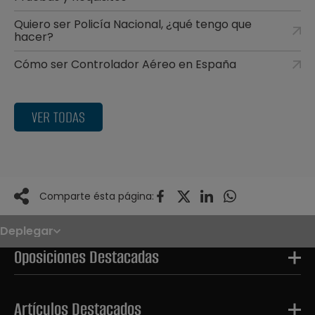
Quiero ser Policía Nacional, ¿qué tengo que
hacer?
Cómo ser Controlador Aéreo en España
VER TODAS
Comparte ésta página:
Deplegar
Noticias
Oposiciones
Oposiciones Destacadas
Convocatorias
Paso paso
FAQS
OPE 2026
Artículos Destacados