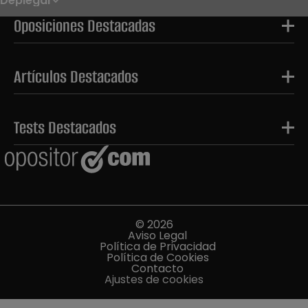
Deplegar
Noticias
Oposiciones
Oposiciones Destacadas
Convocatorias
Paso paso
FAQS
OPE 2026
Artículos Destacados
Tests Destacados
© 2026
Aviso Legal
Política de Privacidad
Política de Cookies
Contacto
Ajustes de cookies