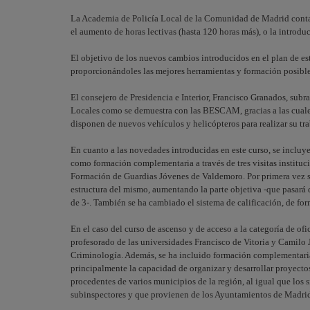
La Academia de Policía Local de la Comunidad de Madrid contar
el aumento de horas lectivas (hasta 120 horas más), o la introdu
El objetivo de los nuevos cambios introducidos en el plan de estu
proporcionándoles las mejores herramientas y formación posible
El consejero de Presidencia e Interior, Francisco Granados, subra
Locales como se demuestra con las BESCAM, gracias a las cuale
disponen de nuevos vehículos y helicópteros para realizar su tra
En cuanto a las novedades introducidas en este curso, se incluye 
como formación complementaria a través de tres visitas instituc
Formación de Guardias Jóvenes de Valdemoro. Por primera vez s
estructura del mismo, aumentando la parte objetiva -que pasará de
de 3-. También se ha cambiado el sistema de calificación, de for
En el caso del curso de ascenso y de acceso a la categoría de of
profesorado de las universidades Francisco de Vitoria y Camilo
Criminología. Además, se ha incluido formación complementaria a
principalmente la capacidad de organizar y desarrollar proyectos
procedentes de varios municipios de la región, al igual que los s
subinspectores y que provienen de los Ayuntamientos de Madrid