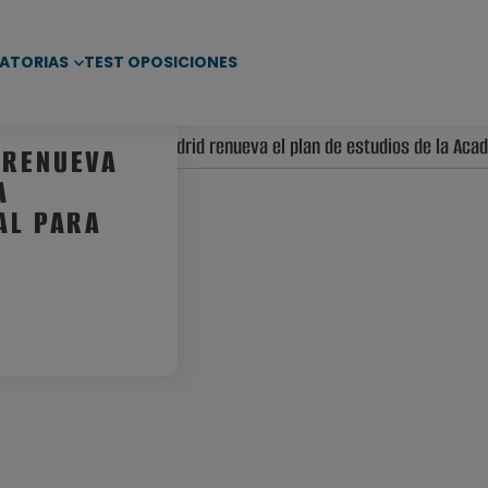
ATORIAS
TEST OPOSICIONES
d
/ La Comunidad de Madrid renueva el plan de estudios de la Acad
 RENUEVA
A
AL PARA