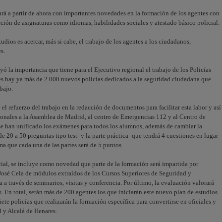
á a partir de ahora con importantes novedades en la formación de los agentes con
cción de asignaturas como idiomas, habilidades sociales y atestado básico policial.
dios es acercar, más si cabe, el trabajo de los agentes a los ciudadanos,
s.
yó la importancia que tiene para el Ejecutivo regional el trabajo de los Policías
s hay ya más de 2.000 nuevos policías dedicados a la seguridad ciudadana que
bajo.
el refuerzo del trabajo en la redacción de documentos para facilitar esta labor y así
ionales a la Asamblea de Madrid, al centro de Emergencias 112 y al Centro de
e han unificado los exámenes para todos los alumnos, además de cambiar la
 20 a 50 preguntas tipo test- y la parte práctica -que tendrá 4 cuestiones en lugar
ma que cada una de las partes será de 5 puntos
icial, se incluye como novedad que parte de la formación será impartida por
 José Cela de módulos extraídos de los Cursos Superiores de Seguridad y
 través de seminarios, visitas y conferencia. Por último, la evaluación valorará
. En total, serán más de 200 agentes los que iniciarán este nuevo plan de estudios
iete policías que realizarán la formación específica para convertirse en oficiales y
 y Alcalá de Henares.