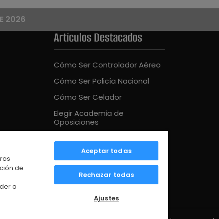
E 2026
Artículos Destacados
Cómo Ser Controlador Aéreo
Cómo Ser Policía Nacional
Cómo Ser Celador
Elegir Academia de
Oposiciones
Cómo Ser Bombero
Aceptar todas
Mejor Academia Oposiciones
tros
UE
ación de
Rechazar todas
der a
Ajustes