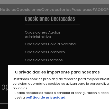
Noticias
Oposiciones
Convocatorias
Paso paso
FAQS
OP
Oposiciones Destacadas
Oposiciones Auxiliar
Administrativo
Oposiciones Policía Nacional
Oposiciones Bombero
Oposiciones Correos
Oposiciones Guardia Civil
Tu privacidad es importante para nosotros
Oposiciones Educación Intantil
Utilizamos cookies propias y de terceros para mejorar nues
servicios, además las cookies se utilizan para la personaliz
anuncios.
Puedes aceptarlas todas o cambiar la configuración o acce
nuestra
política de privacidad
.