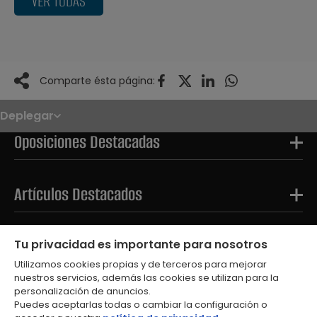
VER TODAS
Comparte ésta página:
Deplegar
Noticias
Oposiciones
Oposiciones Destacadas
Convocatorias
Paso paso
FAQS
OPE 2026
Artículos Destacados
Tests Destacados
Tu privacidad es importante para nosotros
Utilizamos cookies propias y de terceros para mejorar
nuestros servicios, además las cookies se utilizan para la
personalización de anuncios.
Puedes aceptarlas todas o cambiar la configuración o