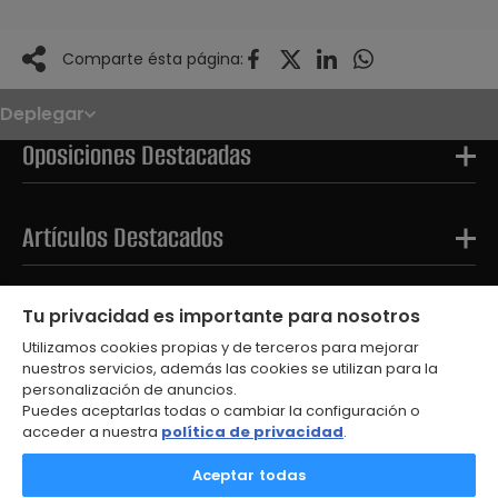
Comparte ésta página:
Deplegar
Noticias
Oposiciones
Oposiciones Destacadas
Convocatorias
Paso paso
FAQS
OPE 2026
Artículos Destacados
Tests Destacados
Tu privacidad es importante para nosotros
Utilizamos cookies propias y de terceros para mejorar
nuestros servicios, además las cookies se utilizan para la
personalización de anuncios.
Puedes aceptarlas todas o cambiar la configuración o
acceder a nuestra
política de privacidad
.
© 2026
Aceptar todas
Aviso Legal