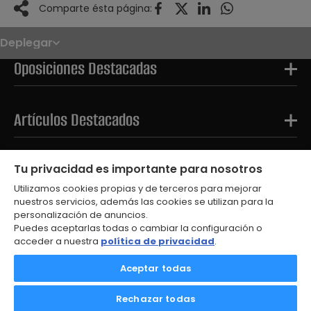
Comparte ésta página:
Deplegar
Noticias
Oposiciones
Oposiciones Destacadas
Convocatorias
Paso paso
FAQS
OPE 2026
Artículos Destacados
Tests Destacados
Tu privacidad es importante para nosotros
Utilizamos cookies propias y de terceros para mejorar
nuestros servicios, además las cookies se utilizan para la
personalización de anuncios.
Puedes aceptarlas todas o cambiar la configuración o
acceder a nuestra
política de privacidad
.
© 2026
Aceptar todas
Aviso Legal
Política de Privacidad
Rechazar todas
Política de Cookies