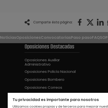
Comparte ésta página:
Noticias
Oposiciones
Convocatorias
Paso paso
FAQS
OP
Oposiciones Destacadas
Oposiciones Auxiliar
Administrativo
Oposiciones Policía Nacional
Oposiciones Bombero
Oposiciones Correos
Oposiciones Guardia Civil
Tu privacidad es importante para nosotros
Oposiciones Educación Intantil
Utilizamos cookies propias y de terceros para mejorar nues