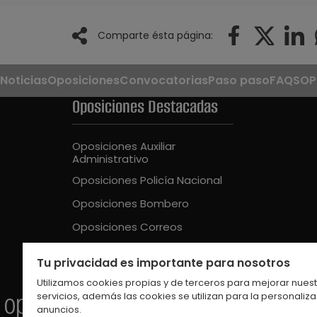
Comparte ésta página:
Noticias
Oposiciones
Convocatorias
Paso paso
FAQS
OP
Oposiciones Destacadas
Oposiciones Auxiliar
Administrativo
Oposiciones Policía Nacional
Oposiciones Bombero
Oposiciones Correos
Oposiciones Guardia Civil
Tu privacidad es importante para nosotros
Oposiciones Educación Intantil
Utilizamos cookies propias y de terceros para mejorar nues
servicios, además las cookies se utilizan para la personaliz
anuncios.