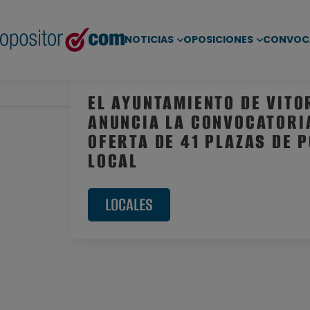
NOTICIAS
OPOSICIONES
CONVOC
Inicio
/
Noticias
/
Oposiciones Locales
/ El Ayuntam
EL AYUNTAMIENTO DE VITO
ANUNCIA LA CONVOCATORI
OFERTA DE 41 PLAZAS DE P
LOCAL
LOCALES