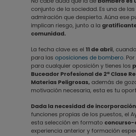
No cabe duda que la de
bombero es u
conjunto de la sociedad. Es una de las
admiración que despierta. Aúna ese p
implican riesgo, junto a la
gratificante
comunidad.
La fecha clave es el
11 de abri
l, cuando
para las
oposiciones de bombero.
Por 
para cualquier oposición y tienes los
p
Buceador Profesional de 2ª Clase Re
Materias Peligrosas,
además de gozar
motivación necesaria, esta es tu opor
Dada la necesidad de incorporació
funciones propias de los puestos, el 
esta selección en formato
concurso-
experiencia anterior y formación espe