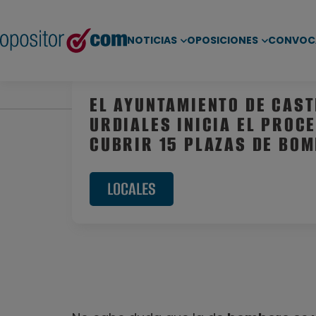
NOTICIAS
OPOSICIONES
CONVOC
Inicio
/
Noticias
/
Oposiciones Locales
/ El Ayuntam
EL AYUNTAMIENTO DE CAS
URDIALES INICIA EL PROC
CUBRIR 15 PLAZAS DE BO
LOCALES