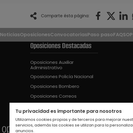
Comparte ésta página:
Noticias
Oposiciones
Convocatorias
Paso paso
FAQS
OP
Oposiciones Destacadas
Oposiciones Auxiliar
Administrativo
Oposiciones Policía Nacional
Oposiciones Bombero
Oposiciones Correos
Oposiciones Guardia Civil
Tu privacidad es importante para nosotros
Oposiciones Educación Intantil
Utilizamos cookies propias y de terceros para mejorar nues
servicios, además las cookies se utilizan para la personaliz
anuncios.