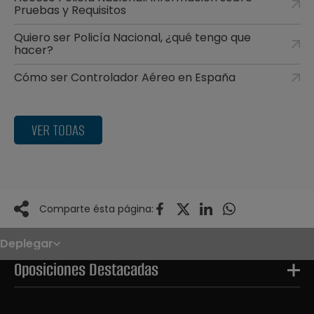
Pruebas y Requisitos
Quiero ser Policía Nacional, ¿qué tengo que
hacer?
Cómo ser Controlador Aéreo en España
VER TODAS
Comparte ésta página:
Deplegar
Noticias
Oposiciones
Oposiciones Destacadas
Convocatorias
Paso paso
FAQS
OPE 2026