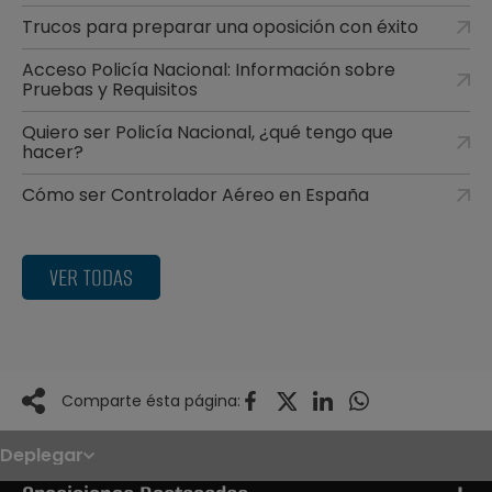
Trucos para preparar una oposición con éxito
Acceso Policía Nacional: Información sobre
Pruebas y Requisitos
Quiero ser Policía Nacional, ¿qué tengo que
hacer?
Cómo ser Controlador Aéreo en España
VER TODAS
Comparte ésta página:
Deplegar
Noticias
Oposiciones