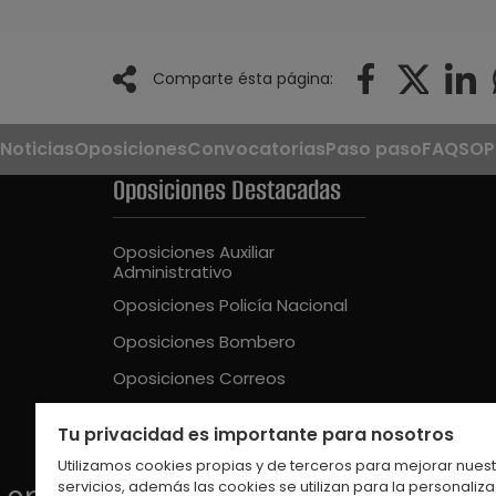
Comparte ésta página:
Noticias
Oposiciones
Convocatorias
Paso paso
FAQS
OP
Oposiciones Destacadas
Oposiciones Auxiliar
Administrativo
Oposiciones Policía Nacional
Oposiciones Bombero
Oposiciones Correos
Oposiciones Guardia Civil
Tu privacidad es importante para nosotros
Oposiciones Educación Intantil
Utilizamos cookies propias y de terceros para mejorar nues
servicios, además las cookies se utilizan para la personaliz