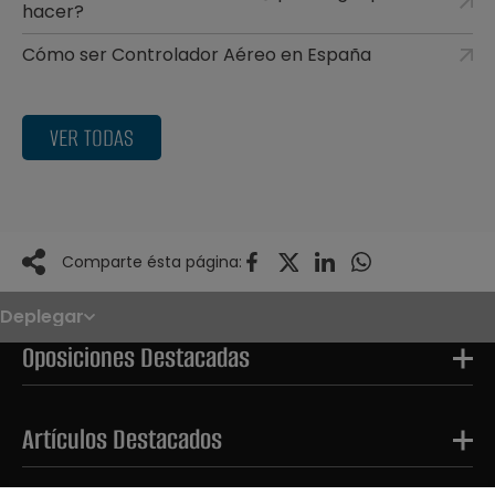
hacer?
Cómo ser Controlador Aéreo en España
VER TODAS
Comparte ésta página:
Deplegar
Noticias
Oposiciones
Oposiciones Destacadas
Convocatorias
Paso paso
FAQS
OPE 2026
Artículos Destacados