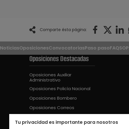
Comparte ésta página:
Noticias
Oposiciones
Convocatorias
Paso paso
FAQS
OP
Oposiciones Destacadas
Oposiciones Auxiliar
Administrativo
Oposiciones Policía Nacional
Oposiciones Bombero
Oposiciones Correos
Oposiciones Guardia Civil
Tu privacidad es importante para nosotros
Oposiciones Educación Intantil