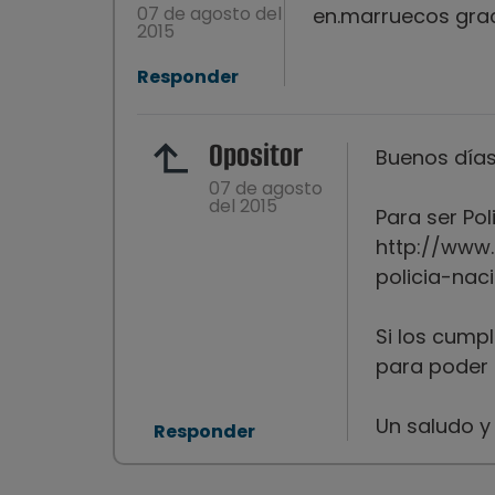
07 de agosto del
en.marruecos graci
2015
Responder
Opositor
Buenos días
07 de agosto
del 2015
Para ser Pol
http://www
policia-nac
Si los cump
para poder 
Un saludo y
Responder