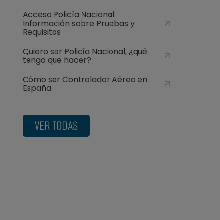
Acceso Policía Nacional:
Información sobre Pruebas y
l
Requisitos
l
Quiero ser Policía Nacional, ¿qué
n
tengo que hacer?
Cómo ser Controlador Aéreo en
España
a
o
VER TODAS
n
y