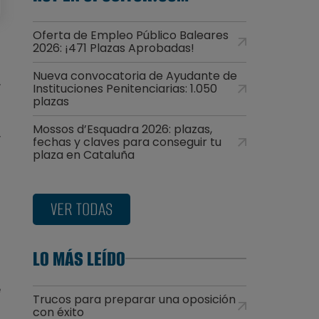
Oferta de Empleo Público Baleares
2026: ¡471 Plazas Aprobadas!
n
Nueva convocatoria de Ayudante de
.
Instituciones Penitenciarias: 1.050
s
plazas
o
Mossos d’Esquadra 2026: plazas,
y
fechas y claves para conseguir tu
plaza en Cataluña
VER TODAS
s
LO MÁS LEÍDO
e
Trucos para preparar una oposición
o
con éxito