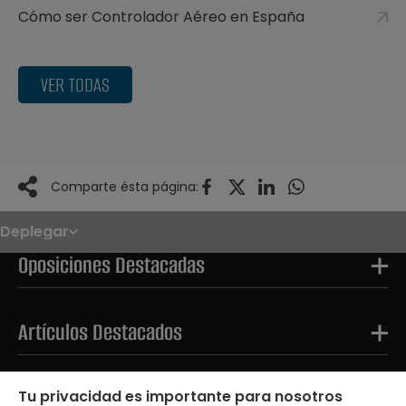
Cómo ser Controlador Aéreo en España
VER TODAS
Comparte ésta página:
Deplegar
Noticias
Oposiciones
Oposiciones Destacadas
Convocatorias
Paso paso
FAQS
OPE 2026
Artículos Destacados
Tests Destacados
Tu privacidad es importante para nosotros