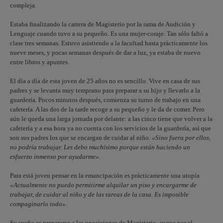
compleja.
Estaba finalizando la carrera de Magisterio por la rama de Audición y
Lenguaje cuando tuvo a su pequeño. Es una mujer-coraje. Tan sólo faltó a
clase tres semanas. Estuvo asistiendo a la facultad hasta prácticamente los
nueve meses, y pocas semanas después de dar a luz, ya estaba de nuevo
entre libros y apuntes.
El día a día de esta joven de 25 años no es sencillo. Vive en casa de sus
padres y se levanta muy temprano para preparar a su hijo y llevarlo a la
guardería. Pocos minutos después, comienza su turno de trabajo en una
cafetería. A las dos de la tarde recoge a su pequeño y le da de comer. Pero
aún le queda una larga jornada por delante: a las cinco tiene que volver a la
cafetería y a esa hora ya no cuenta con los servicios de la guardería, así que
son sus padres los que se encargan de cuidar al niño.
«Sino fuera por ellos,
no podría trabajar. Les debo muchísimo porque están haciendo un
esfuerzo inmenso por ayudarme»
.
Para está joven pensar en la emancipación es prácticamente una utopía
«Actualmente no puedo permitirme alquilar un piso y encargarme de
trabajar, de cuidar al niño y de las tareas de la casa. Es imposible
compaginarlo todo»
.
Su sueño es prepararse a las oposiciones de Magisterio, auque por el