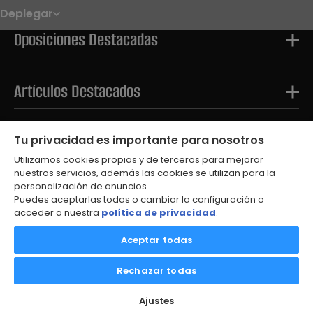
Deplegar
Noticias
Oposiciones
Oposiciones Destacadas
Convocatorias
Paso paso
FAQS
OPE 2026
Artículos Destacados
Tests Destacados
Tu privacidad es importante para nosotros
Utilizamos cookies propias y de terceros para mejorar
nuestros servicios, además las cookies se utilizan para la
personalización de anuncios.
Puedes aceptarlas todas o cambiar la configuración o
acceder a nuestra
política de privacidad
.
Aceptar todas
© 2026
Aviso Legal
Política de Privacidad
Rechazar todas
Política de Cookies
Contacto
Ajustes de cookies
Ajustes