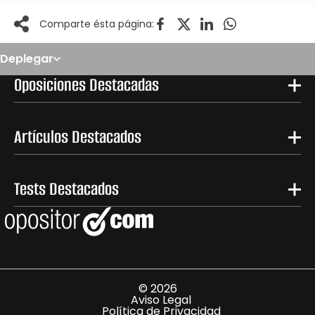
Comparte ésta página:
Deplegar
Noticias
Oposiciones
Oposiciones Destacadas
Convocatorias
Paso paso
FAQS
OPE 2026
Artículos Destacados
Tests Destacados
© 2026
Aviso Legal
Política de Privacidad